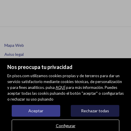
Mapa Web
Aviso legal
Favoritos
Nos preocupa tu privacidad
Inmuebles destacados
En pisos.com utilizamos cookies propias y de terceros para dar un
Sobre nosotros
servicio satisfactorio mediante cookies técnicas, de personalización
y para fines analíticos. pulsa
AQUÍ
para más información. Puedes
Noticias
aceptar todas las cookis pulsando el botón "aceptar" o configurarlas
o rechazar su uso pulsando
Política de cookies
Aceptar
Rechazar todas
Configurar