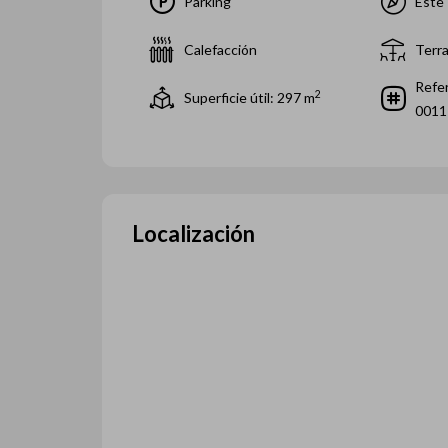
Parking
Este
Calefacción
Terr
Refer
2
Superficie útil: 297
m
0011
Localización